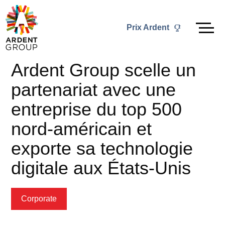
Aller
au
Prix Ardent
contenu
Ardent Group scelle un
partenariat avec une
entreprise du top 500
nord-américain et
exporte sa technologie
digitale aux États-Unis
Corporate