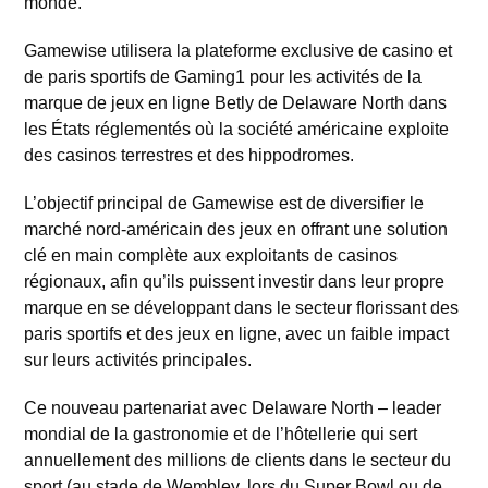
monde.
Gamewise utilisera la plateforme exclusive de casino et
de paris sportifs de Gaming1 pour les activités de la
marque de jeux en ligne Betly de Delaware North dans
les États réglementés où la société américaine exploite
des casinos terrestres et des hippodromes.
L’objectif principal de Gamewise est de diversifier le
marché nord-américain des jeux en offrant une solution
clé en main complète aux exploitants de casinos
régionaux, afin qu’ils puissent investir dans leur propre
marque en se développant dans le secteur florissant des
paris sportifs et des jeux en ligne, avec un faible impact
sur leurs activités principales.
Ce nouveau partenariat avec Delaware North – leader
mondial de la gastronomie et de l’hôtellerie qui sert
annuellement des millions de clients dans le secteur du
sport (au stade de Wembley, lors du Super Bowl ou de