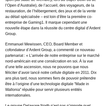
l’Open d’Australie), de l’accueil, des voyageurs, de la
restauration, de l’hébergement, des jeux et de la vente
au détail spécialisée – est loin d’être la première co-
entreprise de Gaming1. Il marque cependant une
nouvelle étape dans la réussite du centre digital d’Ardent
Group.
Emmanuel Mewissen, CEO, Board Member et
cofondateur d’Ardent Group, a commenté ce nouveau
partenariat : « L’arrivée de notre entreprise sur le marché
nord-américain est une consécration en soi. À la vue
d’une telle ascension, nous ne pouvons que nous
féliciter d’avoir lancé notre cellule digitale en 2011. Dix
ans plus tard, nous sommes fiers de pouvoir prétendre
être à l’origine d’une technologie digitale “Made in
Wallonia” réputée pour servir plusieurs entités
internationales.
Le groupe Delaware North n’est pas n’importe quel