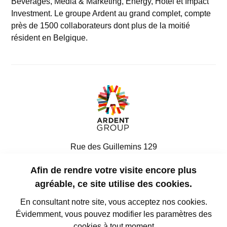
Beverages, Media & Marketing, Energy, Hotel et Impact
Investment. Le groupe Ardent au grand complet, compte
près de 1500 collaborateurs dont plus de la moitié
résident en Belgique.
Rue des Guillemins 129
4000, Liège
Afin de rendre votre visite encore plus
Belgique
agréable, ce site utilise des cookies.
En consultant notre site, vous acceptez nos cookies.
+32 (0)4 228 32 00
Évidemment, vous pouvez modifier les paramètres des
info@ardent-group.com
cookies à tout moment