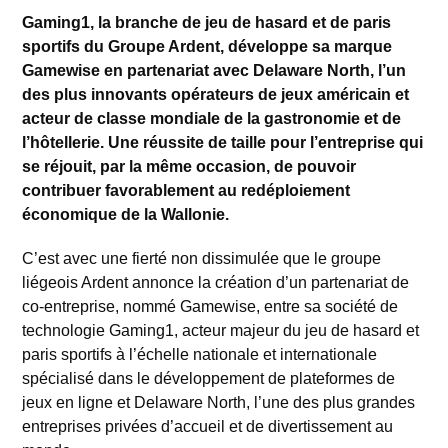
Gaming1, la branche de jeu de hasard et de paris
sportifs du Groupe Ardent, développe sa marque
Gamewise en partenariat avec Delaware North, l’un
des plus innovants opérateurs de jeux américain et
acteur de classe mondiale de la gastronomie et de
l’hôtellerie. Une réussite de taille pour l’entreprise qui
se réjouit, par la même occasion, de pouvoir
contribuer favorablement au redéploiement
économique de la Wallonie.
C’est avec une fierté non dissimulée que le groupe
liégeois Ardent annonce la création d’un partenariat de
co-entreprise, nommé Gamewise, entre sa société de
technologie Gaming1, acteur majeur du jeu de hasard et
paris sportifs à l’échelle nationale et internationale
spécialisé dans le développement de plateformes de
jeux en ligne et Delaware North, l’une des plus grandes
entreprises privées d’accueil et de divertissement au