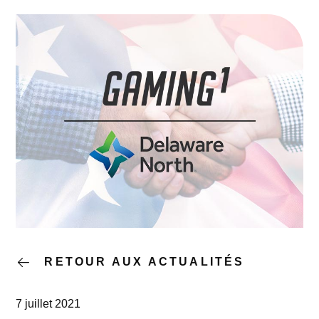
RETOUR AUX ACTUALITÉS
7 juillet 2021