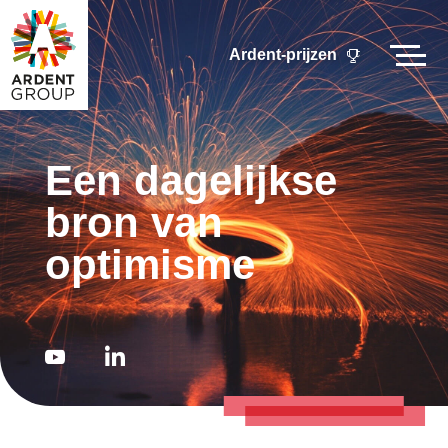
Doorgaan
naar
Ardent-prijzen
artikel
Een dagelijkse
bron van
optimisme